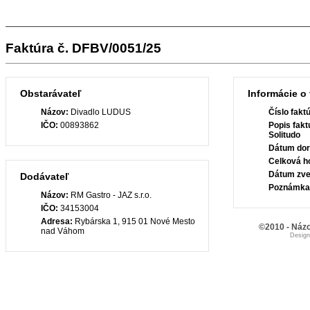
Faktúra č. DFBV/0051/25
Obstarávateľ
Informácie o 
Názov:
Divadlo LUDUS
Číslo fakt
IČO:
00893862
Popis fakt
Solitudo
Dátum dor
Celková h
Dátum zve
Dodávateľ
Poznámka
Názov:
RM Gastro - JAZ s.r.o.
IČO:
34153004
Adresa:
Rybárska 1, 915 01 Nové Mesto
©2010 - Názo
nad Váhom
Desig