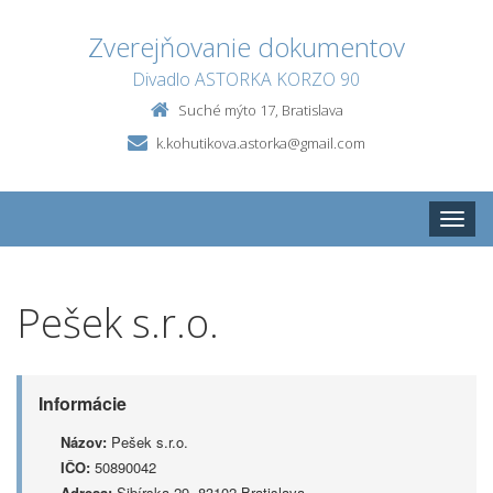
Zverejňovanie dokumentov
Divadlo ASTORKA KORZO 90
Suché mýto 17, Bratislava
k.kohutikova.astorka@gmail.com
Toggle
naviga
Pešek s.r.o.
Informácie
Názov:
Pešek s.r.o.
IČO:
50890042
Adresa:
Sibírska 29, 83102 Bratislava