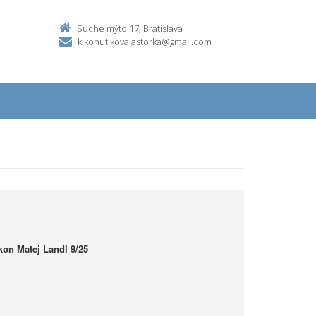
Suché mýto 17, Bratislava
k.kohutikova.astorka@gmail.com
on Matej Landl 9/25