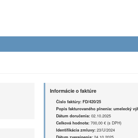
Informácie o faktúre
Číslo faktúry:
FD/420/25
Popis fakturovaného plnenia:
umelecký výk
Dátum doručenia:
02.10.2025
Celková hodnota:
700,00 € (s DPH)
Identifikácia zmluvy:
23/U/2024
Dátum zverejnenia:
24.10.2025