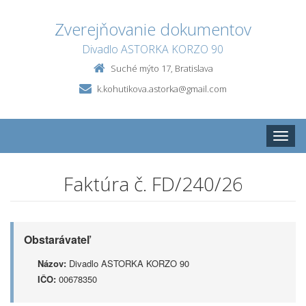
Zverejňovanie dokumentov
Divadlo ASTORKA KORZO 90
Suché mýto 17, Bratislava
k.kohutikova.astorka@gmail.com
Toggle
naviga
Faktúra č. FD/240/26
Obstarávateľ
Názov:
Divadlo ASTORKA KORZO 90
IČO:
00678350