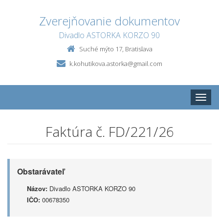
Zverejňovanie dokumentov
Divadlo ASTORKA KORZO 90
Suché mýto 17, Bratislava
k.kohutikova.astorka@gmail.com
Toggle
naviga
Faktúra č. FD/221/26
Obstarávateľ
Názov:
Divadlo ASTORKA KORZO 90
IČO:
00678350