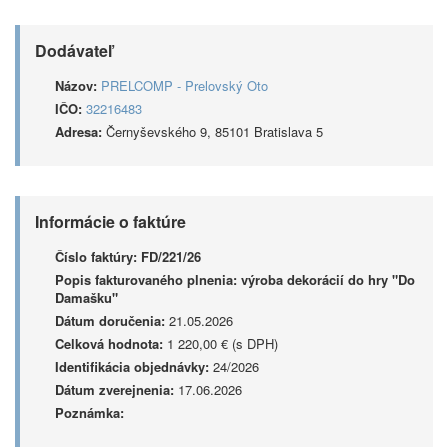
Dodávateľ
Názov:
PRELCOMP - Prelovský Oto
IČO:
32216483
Adresa:
Černyševského 9, 85101 Bratislava 5
Informácie o faktúre
Číslo faktúry:
FD/221/26
Popis fakturovaného plnenia:
výroba dekorácií do hry "Do
Damašku"
Dátum doručenia:
21.05.2026
Celková hodnota:
1 220,00 € (s DPH)
Identifikácia objednávky:
24/2026
Dátum zverejnenia:
17.06.2026
Poznámka: