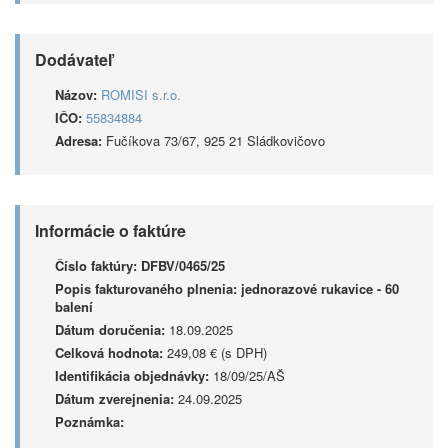
Dodávateľ
Názov:
ROMISI s.r.o.
IČO:
55834884
Adresa:
Fučíkova 73/67, 925 21 Sládkovičovo
Informácie o faktúre
Číslo faktúry:
DFBV/0465/25
Popis fakturovaného plnenia:
jednorazové rukavice - 60
balení
Dátum doručenia:
18.09.2025
Celková hodnota:
249,08 € (s DPH)
Identifikácia objednávky:
18/09/25/AŠ
Dátum zverejnenia:
24.09.2025
Poznámka: