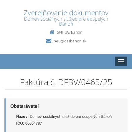
Zverejňovanie dokumentov
Domov sociálnych služieb pre dospelých
Báhoň
SNP 38, Báhoň
peu@dssbahon.sk
Toggle
naviga
Faktúra č. DFBV/0465/25
Obstarávateľ
Názov:
Domov sociálnych služieb pre dospelých Báhoň
IČO:
00654787