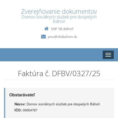
Zverejňovanie dokumentov
Domov sociálnych služieb pre dospelých
Báhoň
SNP 38, Báhoň
peu@dssbahon.sk
Toggle
naviga
Faktúra č. DFBV/0327/25
Obstarávateľ
Názov:
Domov sociálnych služieb pre dospelých Báhoň
IČO:
00654787