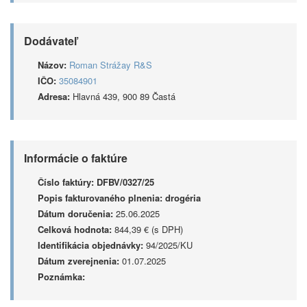
Dodávateľ
Názov:
Roman Strážay R&S
IČO:
35084901
Adresa:
Hlavná 439, 900 89 Častá
Informácie o faktúre
Číslo faktúry:
DFBV/0327/25
Popis fakturovaného plnenia:
drogéria
Dátum doručenia:
25.06.2025
Celková hodnota:
844,39 € (s DPH)
Identifikácia objednávky:
94/2025/KU
Dátum zverejnenia:
01.07.2025
Poznámka: