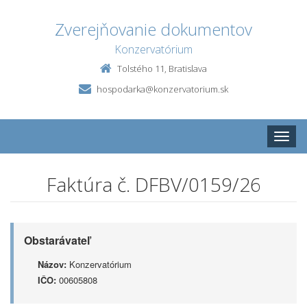
Zverejňovanie dokumentov
Konzervatórium
Tolstého 11, Bratislava
hospodarka@konzervatorium.sk
Toggle
naviga
Faktúra č. DFBV/0159/26
Obstarávateľ
Názov:
Konzervatórium
IČO:
00605808