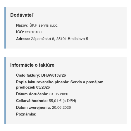
Dodávateľ
Názov:
ŠKP servis s.r.o.
IČO:
35813130
Adresa:
Záporožská 8, 85101 Bratislava 5
Informácie o faktúre
Číslo faktúry:
DFBV/0159/26
Popis fakturovaného plnenia:
Servis a prenájom
predložiek 05/2026
Dátum doručenia:
31.05.2026
Celková hodnota:
55,01 € (s DPH)
Dátum zverejnenia:
20.06.2026
Poznámka: