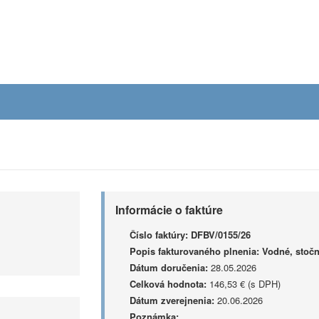
Informácie o faktúre
Číslo faktúry:
DFBV/0155/26
Popis fakturovaného plnenia:
Vodné, stočn
Dátum doručenia:
28.05.2026
Celková hodnota:
146,53 € (s DPH)
Dátum zverejnenia:
20.06.2026
Poznámka: