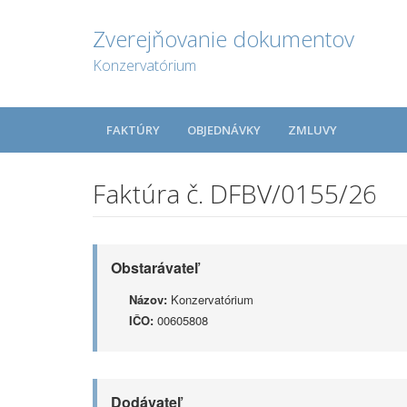
Zverejňovanie dokumentov
Konzervatórium
FAKTÚRY
OBJEDNÁVKY
ZMLUVY
Faktúra č. DFBV/0155/26
Obstarávateľ
Názov:
Konzervatórium
IČO:
00605808
Dodávateľ