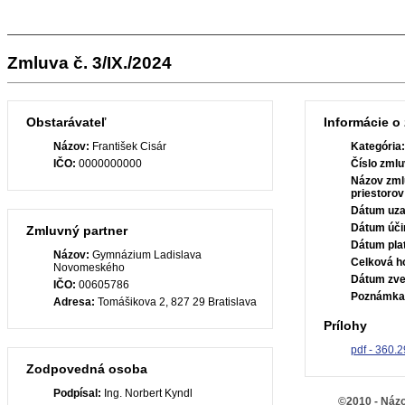
Zmluva č. 3/IX./2024
Obstarávateľ
Informácie o
Názov:
František Cisár
Kategória
IČO:
0000000000
Číslo zmlu
Názov zml
priestorov
Dátum uza
Dátum úči
Zmluvný partner
Dátum plat
Názov:
Gymnázium Ladislava
Celková h
Novomeského
Dátum zve
IČO:
00605786
Poznámka
Adresa:
Tomášikova 2, 827 29 Bratislava
Prílohy
pdf - 360.
Zodpovedná osoba
Podpísal:
Ing. Norbert Kyndl
©2010 - Názo