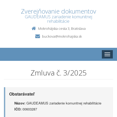
Zverejňovanie dokumentov
GAUDEAMUS zariadenie komunitnej
rehabilitácie
Mokrohájska cesta 3, Bratislava
buckova@mokrohajska.sk
Toggle
naviga
Zmluva č. 3/2025
Obstarávateľ
Názov:
GAUDEAMUS zariadenie komunitnej rehabilitácie
IČO:
00603287