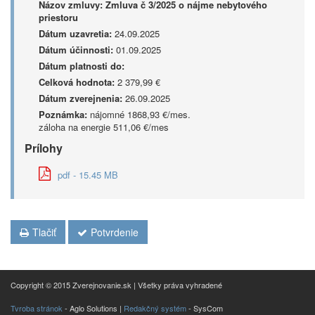
Názov zmluvy:
Zmluva č 3/2025 o nájme nebytového
priestoru
Dátum uzavretia:
24.09.2025
Dátum účinnosti:
01.09.2025
Dátum platnosti do:
Celková hodnota:
2 379,99 €
Dátum zverejnenia:
26.09.2025
Poznámka:
nájomné 1868,93 €/mes.
záloha na energie 511,06 €/mes
Prílohy
pdf - 15.45 MB
Tlačiť
Potvrdenie
Copyright © 2015 Zverejnovanie.sk | Všetky práva vyhradené
Tvroba stránok
- Aglo Solutions |
Redakčný systém
- SysCom