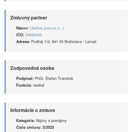
Zmluvný partner
Názov:
Libellus precum o. z.
IČO:
50685465
Adresa:
Podháj 1/d, 841 03 Bratislava - Lamač
Zodpovedná osoba
Podpísal:
PhDr. Štefan Tvarožek
Funkcia:
riaditeľ
Informácie o zmluve
Kategória:
Nájmy a prenájmy
Číslo zmluvy:
3/2025