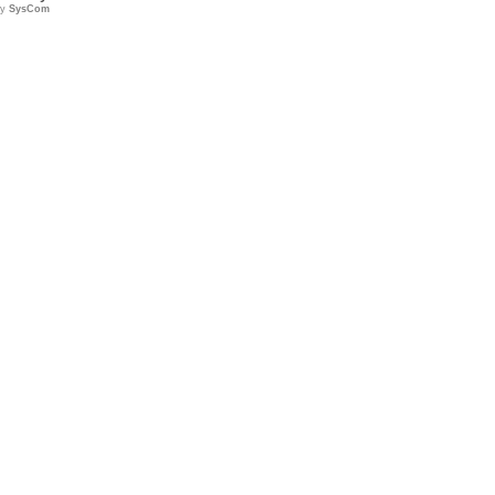
by
SysCom