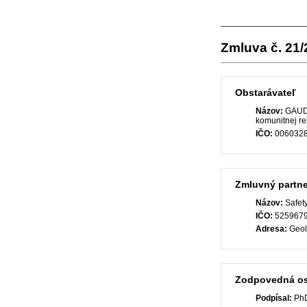
Zmluva č. 21
Obstarávateľ
Názov:
GAUD
komunitnej re
IČO:
006032
Zmluvný partne
Názov:
Safety
IČO:
525967
Adresa:
Geolo
Zodpovedná o
Podpísal:
PhD