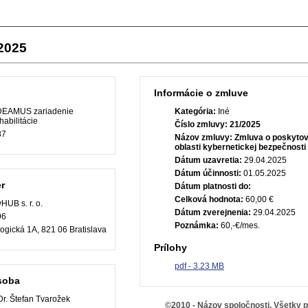
/2025
Informácie o zmluve
EAMUS zariadenie
Kategória:
Iné
habilitácie
Číslo zmluvy:
21/2025
87
Názov zmluvy:
Zmluva o poskytova
oblasti kybernetickej bezpečnosti
Dátum uzavretia:
29.04.2025
Dátum účinnosti:
01.05.2025
r
Dátum platnosti do:
Celková hodnota:
60,00 €
HUB s. r. o.
Dátum zverejnenia:
29.04.2025
96
Poznámka:
60,-€/mes.
gická 1A, 821 06 Bratislava
Prílohy
pdf - 3.23 MB
soba
r. Štefan Tvarožek
©2010 - Názov spoločnosti, Všetky 