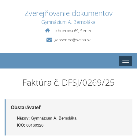
Zverejňovanie dokumentov
Gymnázium A. Bernoláka
Lichnerova 69, Senec
gabsenec@svsba.sk
Toggle
naviga
Faktúra č. DFSJ/0269/25
Obstarávateľ
Názov:
Gymnázium A. Bernoláka
IČO:
00160326