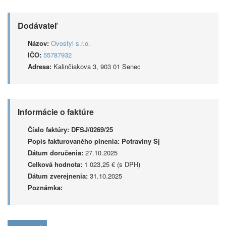
Dodávateľ
Názov:
Ovostyl s.r.o.
IČO:
55787932
Adresa:
Kalinčiakova 3, 903 01 Senec
Informácie o faktúre
Číslo faktúry:
DFSJ/0269/25
Popis fakturovaného plnenia:
Potraviny Šj
Dátum doručenia:
27.10.2025
Celková hodnota:
1 023,25 € (s DPH)
Dátum zverejnenia:
31.10.2025
Poznámka: