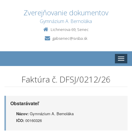
Zverejňovanie dokumentov
Gymnázium A. Bernoláka
Lichnerova 69, Senec
gabsenec@svsba.sk
Toggle
naviga
Faktúra č. DFSJ/0212/26
Obstarávateľ
Názov:
Gymnázium A. Bernoláka
IČO:
00160326