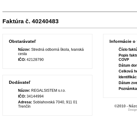
Faktúra č. 40240483
Obstarávateľ
Informácie o 
Názov:
Stredná odborná škola, Ivanská
Číslo fakt
cesta
Popis fakt
IČO:
42128790
COVP
Dátum dor
Celková h
Identifiká
Dodávateľ
Dátum zve
Poznámka
Názov:
REGALSISTEM s.r.o.
IČO:
34144994
Adresa:
Soblahovská 7040, 911 01
©2010 - Názo
Trenčín
Desig