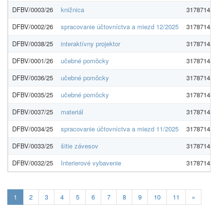
DFBV/0003/26
knižnica
31787142
DFBV/0002/26
spracovanie účtovníctva a miezd 12/2025
31787142
DFBV/0038/25
interaktívny projektor
31787142
DFBV/0001/26
učebné pomôcky
31787142
DFBV/0036/25
učebné pomôcky
31787142
DFBV/0035/25
učebné pomôcky
31787142
DFBV/0037/25
materiál
31787142
DFBV/0034/25
spracovanie účtovníctva a miezd 11/2025
31787142
DFBV/0033/25
šitie závesov
31787142
DFBV/0032/25
Interierové vybavenie
31787142
Aktuálna
1
2
3
4
5
6
7
8
9
10
11
»
stránka
1