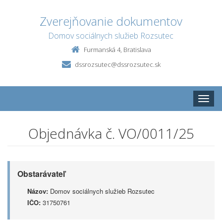
Zverejňovanie dokumentov
Domov sociálnych služieb Rozsutec
Furmanská 4, Bratislava
dssrozsutec@dssrozsutec.sk
Toggle
naviga
Objednávka č. VO/0011/25
Obstarávateľ
Názov:
Domov sociálnych služieb Rozsutec
IČO:
31750761