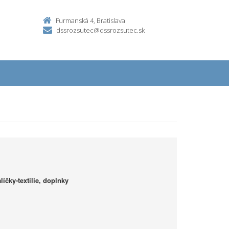
Furmanská 4, Bratislava
dssrozsutec@dssrozsutec.sk
íčky-textilie, doplnky