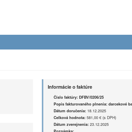
Informácie o faktúre
Číslo faktúry:
DFBV/0206/25
Popis fakturovaného plnenia:
darcekové bal
Dátum doručenia:
18.12.2025
Celková hodnota:
581,00 € (s DPH)
Dátum zverejnenia:
23.12.2025
Poznámka: