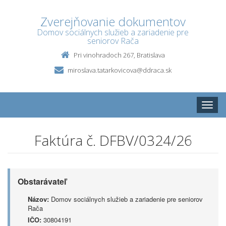
Zverejňovanie dokumentov
Domov sociálnych služieb a zariadenie pre
seniorov Rača
Pri vinohradoch 267, Bratislava
miroslava.tatarkovicova@ddraca.sk
Toggle
naviga
Faktúra č. DFBV/0324/26
Obstarávateľ
Názov:
Domov sociálnych služieb a zariadenie pre seniorov
Rača
IČO:
30804191