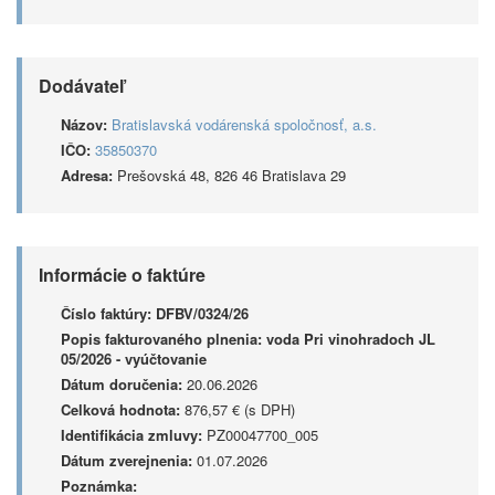
Dodávateľ
Názov:
Bratislavská vodárenská spoločnosť, a.s.
IČO:
35850370
Adresa:
Prešovská 48, 826 46 Bratislava 29
Informácie o faktúre
Číslo faktúry:
DFBV/0324/26
Popis fakturovaného plnenia:
voda Pri vinohradoch JL
05/2026 - vyúčtovanie
Dátum doručenia:
20.06.2026
Celková hodnota:
876,57 € (s DPH)
Identifikácia zmluvy:
PZ00047700_005
Dátum zverejnenia:
01.07.2026
Poznámka: