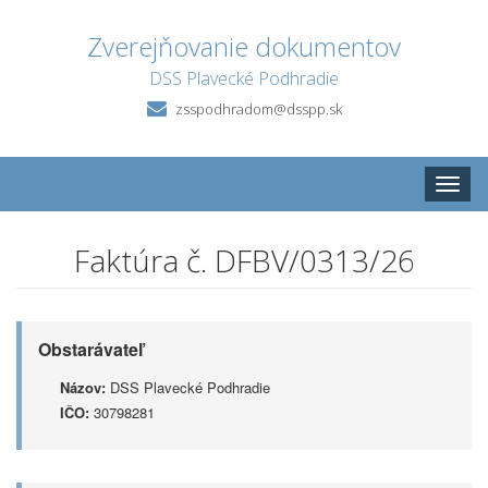
Zverejňovanie dokumentov
DSS Plavecké Podhradie
zsspodhradom@dsspp.sk
Toggle
naviga
Faktúra č. DFBV/0313/26
Obstarávateľ
Názov:
DSS Plavecké Podhradie
IČO:
30798281