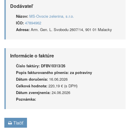
Dodávateľ
Názov:
MS-Ovocie zelenina, s.r.o.
IČO:
47894962
Adresa:
Arm. Gen. L. Svobodu 2607/14, 901 01 Malacky
Informácie o faktúre
Číslo faktúry:
DFBV/0313/26
Popis fakturovaného plnenia:
za potraviny
Dátum doručenia:
16.06.2026
Celková hodnota:
220,19 € (s DPH)
Dátum zverejnenia:
24.06.2026
Poznámka:
Tlačiť