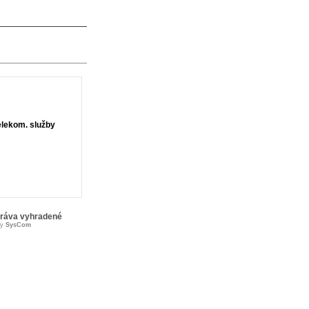
elekom. služby
práva vyhradené
by
SysCom