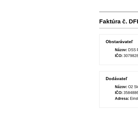
Faktúra č. D
Obstarávateľ
Názov:
DSS P
IČO:
307982
Dodávateľ
Názov:
O2 Slo
IČO:
358488
Adresa:
Einst