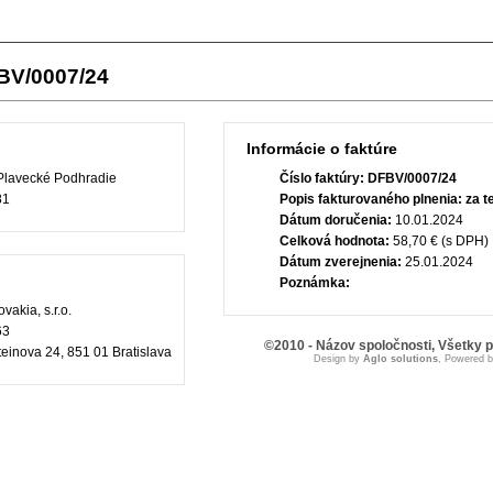
FBV/0007/24
Informácie o faktúre
lavecké Podhradie
Číslo faktúry:
DFBV/0007/24
81
Popis fakturovaného plnenia:
za t
Dátum doručenia:
10.01.2024
Celková hodnota:
58,70 € (s DPH)
Dátum zverejnenia:
25.01.2024
Poznámka:
vakia, s.r.o.
63
©2010 - Názov spoločnosti, Všetky 
einova 24, 851 01 Bratislava
Design by
Aglo solutions
, Powered 