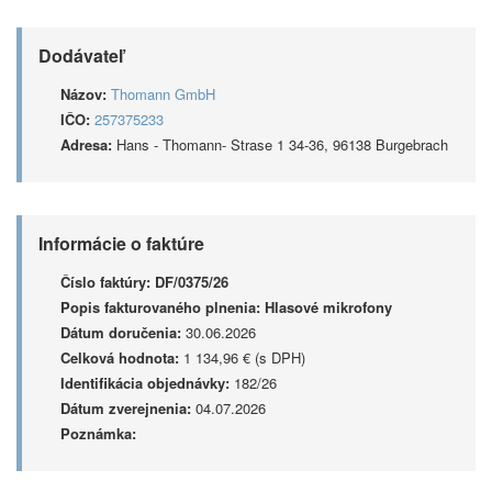
Dodávateľ
Názov:
Thomann GmbH
IČO:
257375233
Adresa:
Hans - Thomann- Strase 1 34-36, 96138 Burgebrach
Informácie o faktúre
Číslo faktúry:
DF/0375/26
Popis fakturovaného plnenia:
Hlasové mikrofony
Dátum doručenia:
30.06.2026
Celková hodnota:
1 134,96 € (s DPH)
Identifikácia objednávky:
182/26
Dátum zverejnenia:
04.07.2026
Poznámka: