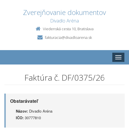
Zverejňovanie dokumentov
Divadlo Aréna
Viedenská cesta 10, Bratislava
fakturacia@divadloarena.sk
Toggle
naviga
Faktúra č. DF/0375/26
Obstarávateľ
Názov:
Divadlo Aréna
IČO:
30777810