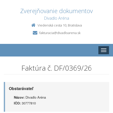
Zverejňovanie dokumentov
Divadlo Aréna
Viedenská cesta 10, Bratislava
fakturacia@divadloarena.sk
Toggle
naviga
Faktúra č. DF/0369/26
Obstarávateľ
Názov:
Divadlo Aréna
IČO:
30777810