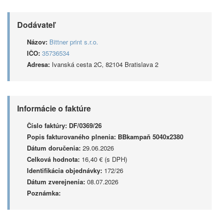
Dodávateľ
Názov:
Bittner print s.r.o.
IČO:
35736534
Adresa:
Ivanská cesta 2C, 82104 Bratislava 2
Informácie o faktúre
Číslo faktúry:
DF/0369/26
Popis fakturovaného plnenia:
BBkampaň 5040x2380
Dátum doručenia:
29.06.2026
Celková hodnota:
16,40 € (s DPH)
Identifikácia objednávky:
172/26
Dátum zverejnenia:
08.07.2026
Poznámka: