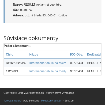
Názov:
RESULT reklamná agentúra
IČO:
36189740
Adresa:
Južná trieda 93, 040 01 Košice
Súvisiace dokumenty
Počet záznamov:
2
Číslo
Názov
IČO Obs.
Dodávateľ
DFBV/0226/24
Informačná tabuľa na dvere
30775434
RESULT rekl
112/2024
Informačné tabule na triedy
30775434
RESULT rekl
Copyright © 2015 Zverejnovanie.sk | Všetky práva vyhradené
Tvroba stránok
- Aglo Solutions |
Redakčný systém
- SysCom