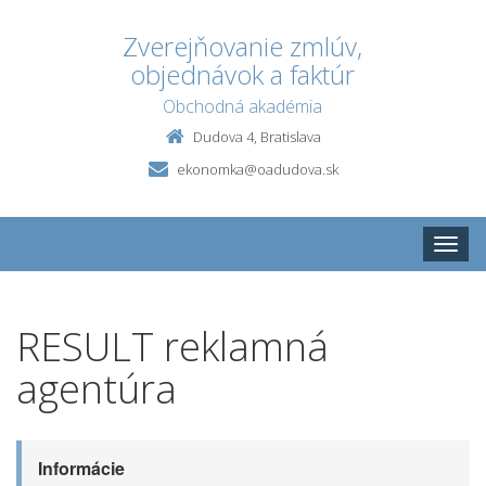
Zverejňovanie zmlúv,
objednávok a faktúr
Obchodná akadémia
Dudova 4, Bratislava
ekonomka@oadudova.sk
Toggle
naviga
RESULT reklamná
agentúra
Informácie