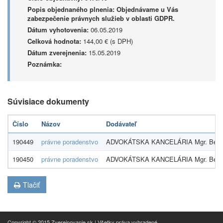
Popis objednaného plnenia:
Objednávame u Vás
zabezpečenie právnych služieb v oblasti GDPR.
Dátum vyhotovenia:
06.05.2019
Celková hodnota:
144,00 € (s DPH)
Dátum zverejnenia:
15.05.2019
Poznámka:
Súvisiace dokumenty
Číslo
Názov
Dodávateľ
190449
právne poradenstvo
ADVOKÁTSKA KANCELÁRIA Mgr. Beáta K
190450
právne poradenstvo
ADVOKÁTSKA KANCELÁRIA Mgr. Beáta K
Tlačiť
Copyright © 2015 Zverejnovanie.sk | Všetky práva vyhradené