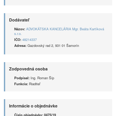
Dodávateľ
Názov:
ADVOKÁTSKA KANCELÁRIA Mgr. Beáta Kartíková
s.r.o.
IČO:
48214337
Adresa:
Gazdovský rad 2, 931 01 Šamorín
Zodpovedná osoba
Podpísal:
Ing. Roman Šíp
Funkcia:
Riaditeľ
Informácie o objednávke
Číslo objednávky:
0475/19