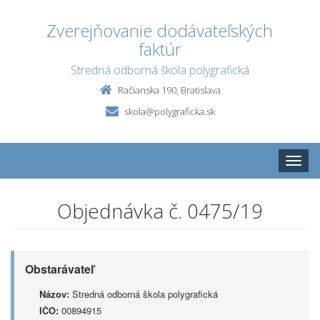
Zverejňovanie dodávateľských
faktúr
Stredná odborná škola polygrafická
Račianska 190, Bratislava
skola@polygraficka.sk
Toggle
naviga
Objednávka č. 0475/19
Obstarávateľ
Názov:
Stredná odborná škola polygrafická
IČO:
00894915