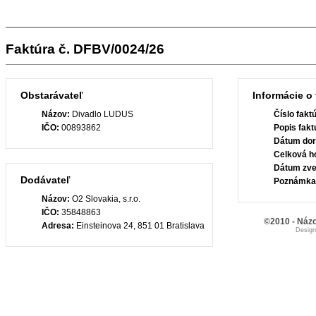
Faktúra č. DFBV/0024/26
Obstarávateľ
Informácie o 
Názov:
Divadlo LUDUS
Číslo fakt
IČO:
00893862
Popis fakt
Dátum dor
Celková h
Dátum zve
Dodávateľ
Poznámka
Názov:
O2 Slovakia, s.r.o.
IČO:
35848863
©2010 - Názo
Adresa:
Einsteinova 24, 851 01 Bratislava
Desig