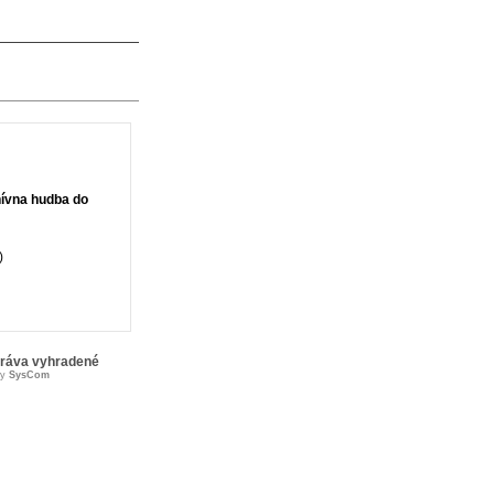
ívna hudba do
)
práva vyhradené
by
SysCom