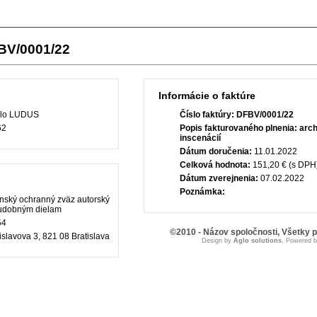
FBV/0001/22
Informácie o faktúre
lo LUDUS
Číslo faktúry:
DFBV/0001/22
62
Popis fakturovaného plnenia:
arch
inscenácií
Dátum doručenia:
11.01.2022
Celková hodnota:
151,20 € (s DPH
Dátum zverejnenia:
07.02.2022
Poznámka:
nský ochranný zväz autorský
hudobným dielam
54
©2010 - Názov spoločnosti, Všetky 
slavova 3, 821 08 Bratislava
Design by
Aglo solutions
, Powered 