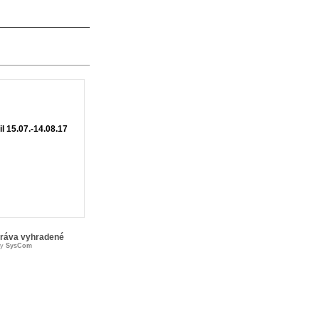
l 15.07.-14.08.17
práva vyhradené
by
SysCom