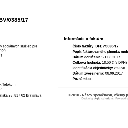
FBV/0385/17
Informácie o faktúre
 sociálnych služieb pre
Číslo faktúry:
DFBV/0385/17
áhoň
Popis fakturovaného plnenia:
mobi
87
Dátum doručenia:
21.08.2017
Celková hodnota:
18,50 € (s DPH)
Identifikácia objednávky:
zmluva
Dátum zverejnenia:
08.09.2017
Poznámka:
k Telekom
69
©2010 - Názov spoločnosti, Všetky 
lská 28, 817 62 Bratislava
Design by
Aglo solutions
, Powered 