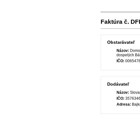
Faktúra č. D
Obstarávateľ
Názov:
Domov
dospelých B
IČO:
006547
Dodávateľ
Názov:
Slova
IČO:
357634
Adresa:
Bajka