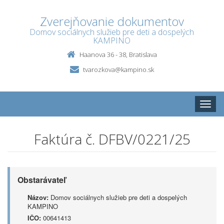
Zverejňovanie dokumentov
Domov sociálnych služieb pre deti a dospelých
KAMPINO
Haanova 36 - 38, Bratislava
tvarozkova@kampino.sk
Toggle
naviga
Faktúra č. DFBV/0221/25
Obstarávateľ
Názov:
Domov sociálnych služieb pre deti a dospelých
KAMPINO
IČO:
00641413