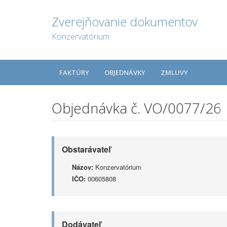
Zverejňovanie dokumentov
Konzervatórium
FAKTÚRY
OBJEDNÁVKY
ZMLUVY
Objednávka č. VO/0077/26
Obstarávateľ
Názov:
Konzervatórium
IČO:
00605808
Dodávateľ