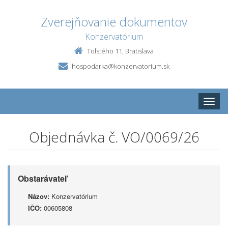
Zverejňovanie dokumentov
Konzervatórium
Tolstého 11, Bratislava
hospodarka@konzervatorium.sk
Toggle
naviga
Objednávka č. VO/0069/26
Obstarávateľ
Názov:
Konzervatórium
IČO:
00605808