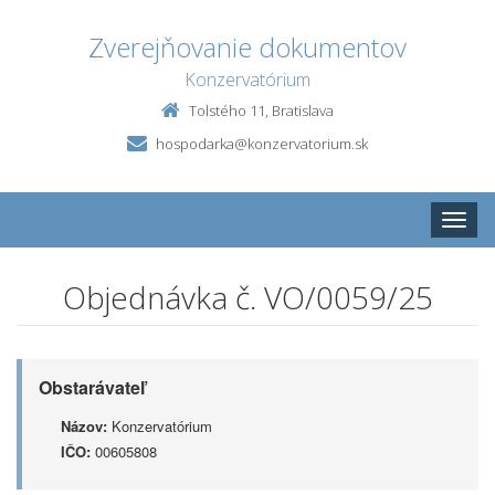
Zverejňovanie dokumentov
Konzervatórium
Tolstého 11, Bratislava
hospodarka@konzervatorium.sk
Toggle
naviga
Objednávka č. VO/0059/25
Obstarávateľ
Názov:
Konzervatórium
IČO:
00605808