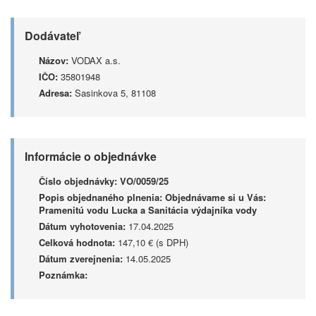
Dodávateľ
Názov:
VODAX a.s.
IČO:
35801948
Adresa:
Sasinkova 5, 81108
Informácie o objednávke
Číslo objednávky:
VO/0059/25
Popis objednaného plnenia:
Objednávame si u Vás:
Pramenitú vodu Lucka a Sanitácia výdajníka vody
Dátum vyhotovenia:
17.04.2025
Celková hodnota:
147,10 € (s DPH)
Dátum zverejnenia:
14.05.2025
Poznámka: