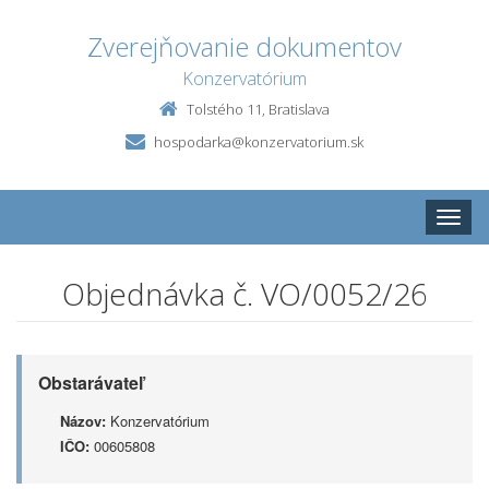
Zverejňovanie dokumentov
Konzervatórium
Tolstého 11, Bratislava
hospodarka@konzervatorium.sk
Toggle
naviga
Objednávka č. VO/0052/26
Obstarávateľ
Názov:
Konzervatórium
IČO:
00605808