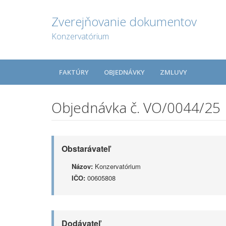
Zverejňovanie dokumentov
Konzervatórium
FAKTÚRY
OBJEDNÁVKY
ZMLUVY
Objednávka č. VO/0044/25
Obstarávateľ
Názov:
Konzervatórium
IČO:
00605808
Dodávateľ