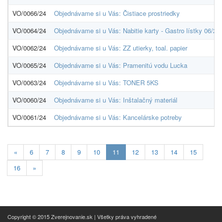
VO/0066/24
Objednávame si u Vás: Čistiace prostriedky
VO/0064/24
Objednávame si u Vás: Nabitie karty - Gastro lístky 06/20
VO/0062/24
Objednávame si u Vás: ZZ utierky, toal. papier
VO/0065/24
Objednávame si u Vás: Pramenitú vodu Lucka
VO/0063/24
Objednávame si u Vás: TONER 5KS
VO/0060/24
Objednávame si u Vás: Inštalačný materiál
VO/0061/24
Objednávame si u Vás: Kancelárske potreby
Aktuálna
«
6
7
8
9
10
11
12
13
14
15
stránka
16
»
11
Copyright © 2015 Zverejnovanie.sk | Všetky práva vyhradené