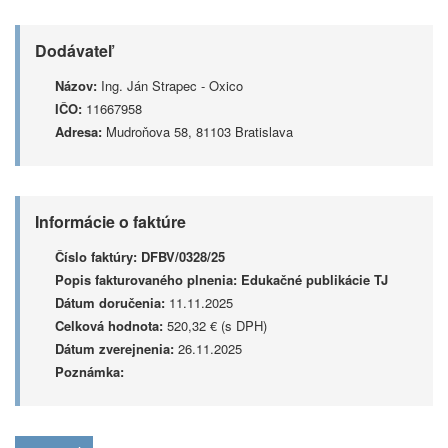
Dodávateľ
Názov:
Ing. Ján Strapec - Oxico
IČO:
11667958
Adresa:
Mudroňova 58, 81103 Bratislava
Informácie o faktúre
Číslo faktúry:
DFBV/0328/25
Popis fakturovaného plnenia:
Edukačné publikácie TJ
Dátum doručenia:
11.11.2025
Celková hodnota:
520,32 € (s DPH)
Dátum zverejnenia:
26.11.2025
Poznámka: