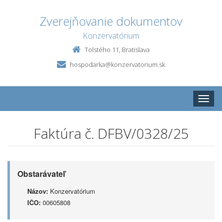
Zverejňovanie dokumentov
Konzervatórium
Tolstého 11, Bratislava
hospodarka@konzervatorium.sk
Toggle
naviga
Faktúra č. DFBV/0328/25
Obstarávateľ
Názov:
Konzervatórium
IČO:
00605808