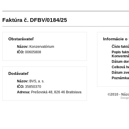
Faktúra č. DFBV/0184/25
Obstarávateľ
Informácie o 
Názov:
Konzervatórium
Číslo fakt
IČO:
00605808
Popis fakt
Konventná
Dátum dor
Celková h
Dátum zve
Dodávateľ
Poznámka
Názov:
BVS, a. s.
IČO:
35850370
Adresa:
Prešovská 48, 826 46 Bratislava
©2010 - Názo
Desig