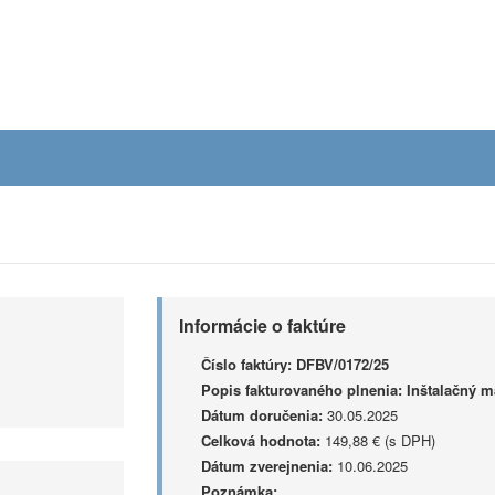
Informácie o faktúre
Číslo faktúry:
DFBV/0172/25
Popis fakturovaného plnenia:
Inštalačný m
Dátum doručenia:
30.05.2025
Celková hodnota:
149,88 € (s DPH)
Dátum zverejnenia:
10.06.2025
Poznámka: