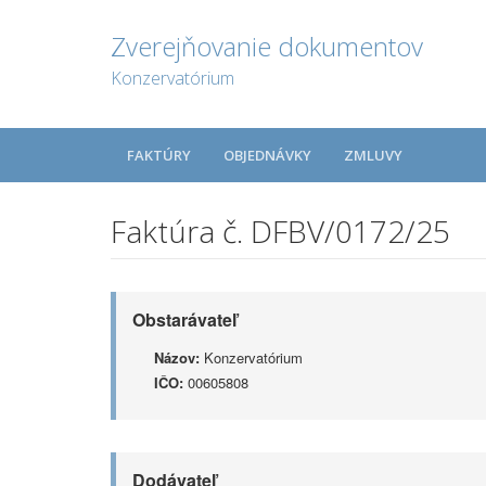
Zverejňovanie dokumentov
Konzervatórium
FAKTÚRY
OBJEDNÁVKY
ZMLUVY
Faktúra č. DFBV/0172/25
Obstarávateľ
Názov:
Konzervatórium
IČO:
00605808
Dodávateľ