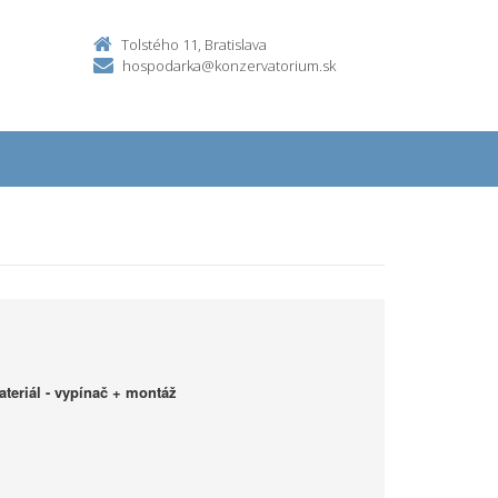
Tolstého 11, Bratislava
hospodarka@konzervatorium.sk
ateriál - vypínač + montáž