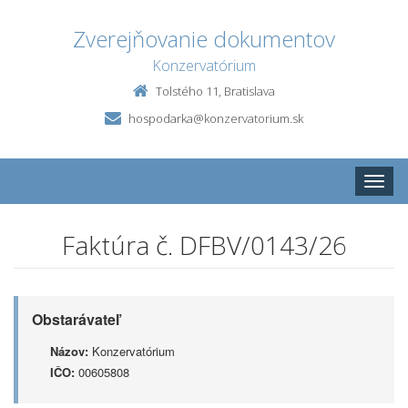
Zverejňovanie dokumentov
Konzervatórium
Tolstého 11, Bratislava
hospodarka@konzervatorium.sk
Toggle
naviga
Faktúra č. DFBV/0143/26
Obstarávateľ
Názov:
Konzervatórium
IČO:
00605808