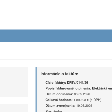
Informácie o faktúre
Číslo faktúry:
DFBV/0141/26
Popis fakturovaného plnenia:
Elektrická en
Dátum doručenia:
06.05.2026
Celková hodnota:
1 890,93 € (s DPH)
Dátum zverejnenia:
19.05.2026
Poznámka: