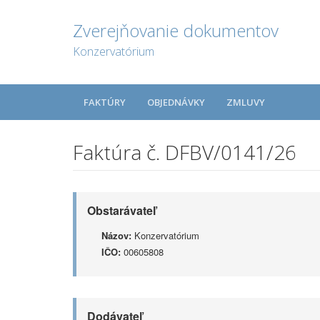
Zverejňovanie dokumentov
Konzervatórium
FAKTÚRY
OBJEDNÁVKY
ZMLUVY
Faktúra č. DFBV/0141/26
Obstarávateľ
Názov:
Konzervatórium
IČO:
00605808
Dodávateľ