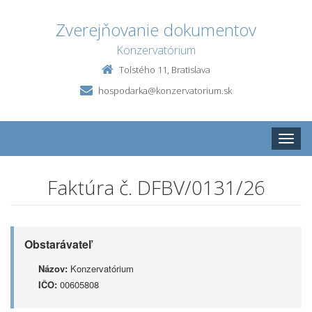
Zverejňovanie dokumentov
Konzervatórium
Tolstého 11, Bratislava
hospodarka@konzervatorium.sk
Toggle
naviga
Faktúra č. DFBV/0131/26
Obstarávateľ
Názov:
Konzervatórium
IČO:
00605808