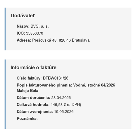
Dodávateľ
Názov:
BVS, a. s.
IČO:
35850370
Adresa:
Prešovská 48, 826 46 Bratislava
Informácie o faktúre
Číslo faktúry:
DFBV/0131/26
Popis fakturovaného plnenia:
Vodné, stočné 04/2026
Mateja Bela
Dátum doručenia:
28.04.2026
Celková hodnota:
146,53 € (s DPH)
Dátum zverejnenia:
19.05.2026
Poznámka: