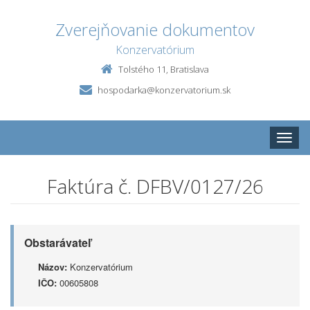
Zverejňovanie dokumentov
Konzervatórium
Tolstého 11, Bratislava
hospodarka@konzervatorium.sk
Toggle
naviga
Faktúra č. DFBV/0127/26
Obstarávateľ
Názov:
Konzervatórium
IČO:
00605808