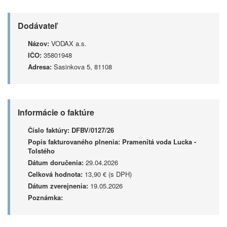
Dodávateľ
Názov:
VODAX a.s.
IČO:
35801948
Adresa:
Sasinkova 5, 81108
Informácie o faktúre
Číslo faktúry:
DFBV/0127/26
Popis fakturovaného plnenia:
Pramenitá voda Lucka -
Tolstého
Dátum doručenia:
29.04.2026
Celková hodnota:
13,90 € (s DPH)
Dátum zverejnenia:
19.05.2026
Poznámka: