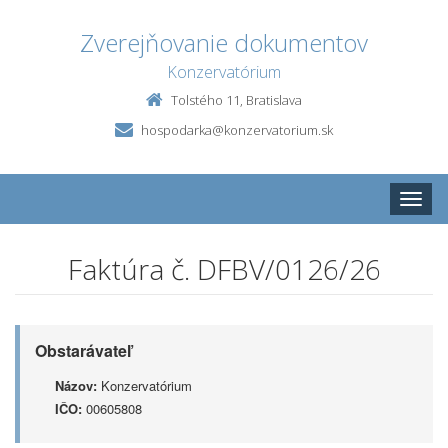
Zverejňovanie dokumentov
Konzervatórium
Tolstého 11, Bratislava
hospodarka@konzervatorium.sk
Toggle
naviga
Faktúra č. DFBV/0126/26
Obstarávateľ
Názov:
Konzervatórium
IČO:
00605808