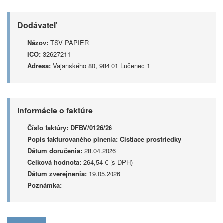
Dodávateľ
Názov:
TSV PAPIER
IČO:
32627211
Adresa:
Vajanského 80, 984 01 Lučenec 1
Informácie o faktúre
Číslo faktúry:
DFBV/0126/26
Popis fakturovaného plnenia:
Čistiace prostriedky
Dátum doručenia:
28.04.2026
Celková hodnota:
264,54 € (s DPH)
Dátum zverejnenia:
19.05.2026
Poznámka: