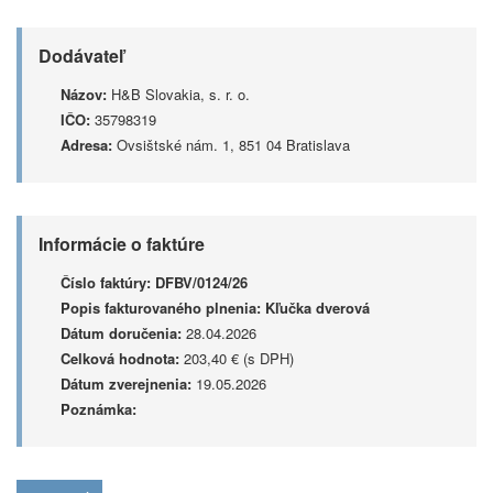
Dodávateľ
Názov:
H&B Slovakia, s. r. o.
IČO:
35798319
Adresa:
Ovsištské nám. 1, 851 04 Bratislava
Informácie o faktúre
Číslo faktúry:
DFBV/0124/26
Popis fakturovaného plnenia:
Kľučka dverová
Dátum doručenia:
28.04.2026
Celková hodnota:
203,40 € (s DPH)
Dátum zverejnenia:
19.05.2026
Poznámka: