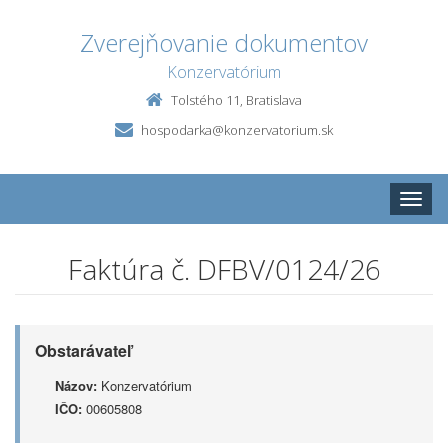
Zverejňovanie dokumentov
Konzervatórium
Tolstého 11, Bratislava
hospodarka@konzervatorium.sk
Toggle
naviga
Faktúra č. DFBV/0124/26
Obstarávateľ
Názov:
Konzervatórium
IČO:
00605808