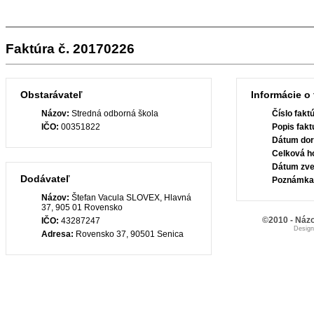
Faktúra č. 20170226
Obstarávateľ
Informácie o 
Názov:
Stredná odborná škola
Číslo fakt
IČO:
00351822
Popis fakt
Dátum dor
Celková h
Dátum zve
Dodávateľ
Poznámka
Názov:
Štefan Vacula SLOVEX, Hlavná
37, 905 01 Rovensko
©2010 - Názo
IČO:
43287247
Desig
Adresa:
Rovensko 37, 90501 Senica