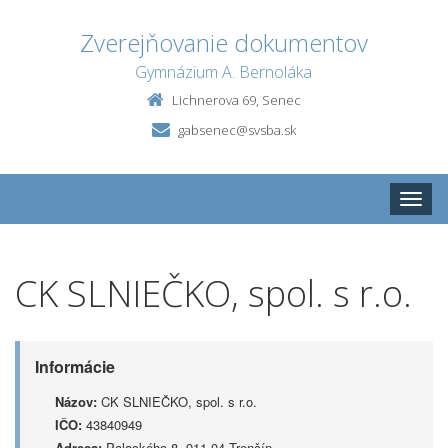
Zverejňovanie dokumentov
Gymnázium A. Bernoláka
Lichnerova 69, Senec
gabsenec@svsba.sk
Toggle
naviga
CK SLNIEČKO, spol. s r.o.
Informácie
Názov:
CK SLNIEČKO, spol. s r.o.
IČO:
43840949
Adresa:
Palackého 8, 911 04 Trenčín