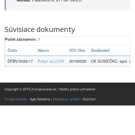
Súvisiace dokumenty
Počet záznamov:
1
Číslo
Názov
IČO Obs.
Dodávateľ
DFBV/0026/17
Pobyt na LVVK
00160326
CK SLNIEČKO, spol. s r.
Copyright © 2015 Zverejnovanie.sk | Všetky práva vyhradené
Tvroba stránok
- Aglo Solutions |
Redakčný systém
- SysCom