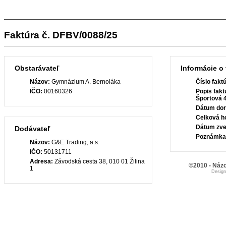
Faktúra č. DFBV/0088/25
Obstarávateľ
Informácie o 
Názov:
Gymnázium A. Bernoláka
Číslo fakt
IČO:
00160326
Popis fakt
Športová 
Dátum dor
Celková h
Dátum zve
Dodávateľ
Poznámka
Názov:
G&E Trading, a.s.
IČO:
50131711
Adresa:
Závodská cesta 38, 010 01 Žilina
©2010 - Názo
1
Desig