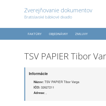
Zverejňovanie dokumentov
Bratislavské bábkové divadlo
FAKTÚRY
OBJEDNÁVKY
ZMLUVY
TSV PAPIER Tibor Va
Informácie
Názov:
TSV PAPIER Tibor Varga
IČO:
32627211
Adresa:
,