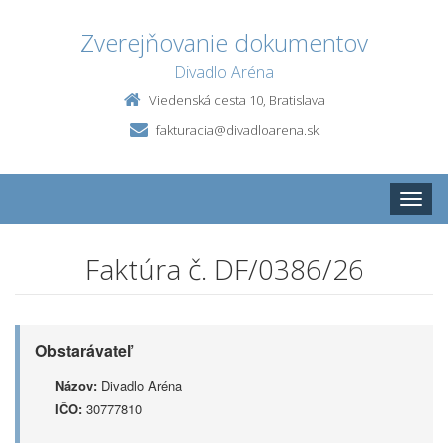
Zverejňovanie dokumentov
Divadlo Aréna
Viedenská cesta 10, Bratislava
fakturacia@divadloarena.sk
Toggle
naviga
Faktúra č. DF/0386/26
Obstarávateľ
Názov:
Divadlo Aréna
IČO:
30777810