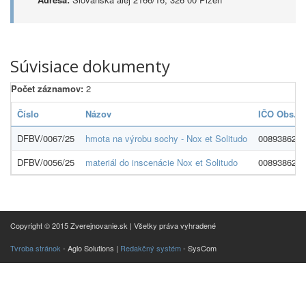
Súvisiace dokumenty
Počet záznamov:
2
Číslo
Názov
IČO Obs.
DFBV/0067/25
hmota na výrobu sochy - Nox et Solitudo
00893862
DFBV/0056/25
materiál do inscenácie Nox et Solitudo
00893862
Copyright © 2015 Zverejnovanie.sk | Všetky práva vyhradené
Tvroba stránok
- Aglo Solutions |
Redakčný systém
- SysCom