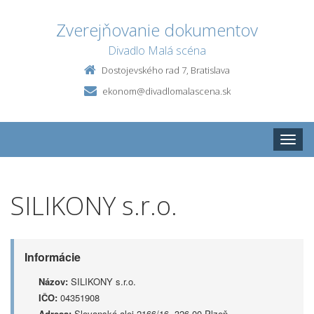
Zverejňovanie dokumentov
Divadlo Malá scéna
Dostojevského rad 7, Bratislava
ekonom@divadlomalascena.sk
Toggle
naviga
SILIKONY s.r.o.
Informácie
Názov:
SILIKONY s.r.o.
IČO:
04351908
Adresa:
Slovanská alej 2166/16, 326 00 Plzeň